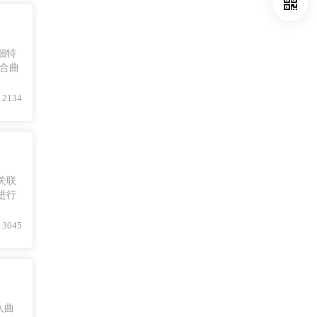
细特
复合曲
2134
关联
进行
3045
入曲