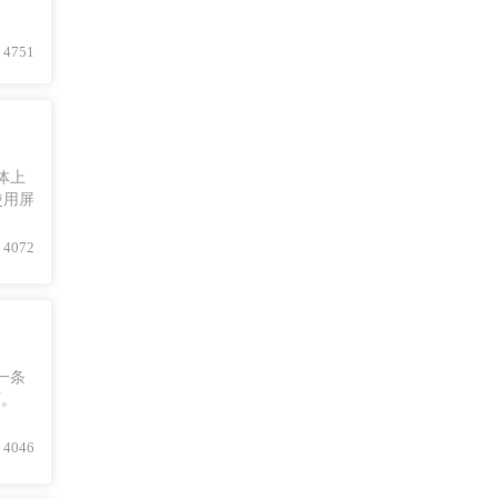
4751
体上
使用屏
4072
一条
面。
4046