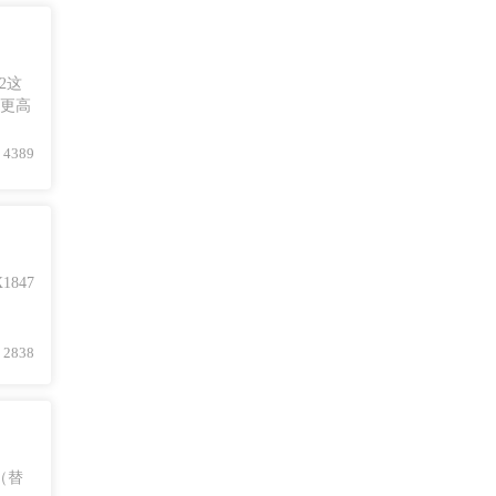
2这
或更高
4389
847
2838
（替