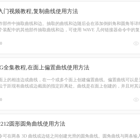
基础入门视频教程,复制曲线使用方法
作部件中抽取曲线和边。抽取的曲线和边随后会在添加倒斜角和圆角等详
个装配中的其他部件抽取曲线和边，可使用 WAVE 几何链接器命令中的
法：1. ...
0
网UG全集教程,在面上偏置曲线使用方法
面上的相连边或曲线，在一个或多个面上创建偏置曲线。偏置曲线可以是
位于距现有曲线或边截面的指定距离处。曲线是在面上创建的，并且对其
线的面 ...
0
2212圆形圆角曲线使用方法
令可在两条 3D 曲线或边链之间创建光滑的圆角曲线。圆角曲线与两条输