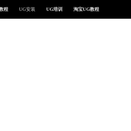
X教程
UG安装
UG培训
淘宝UG教程