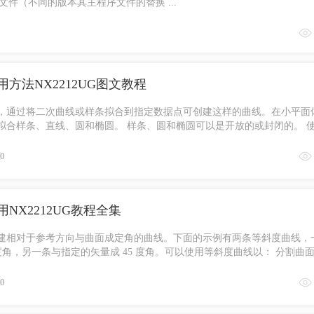
文件（不同的版本其主程序文件的替换 ...
方法NX2212UG图文教程
，通过将二次曲线或样条拟合到指定数据点可创建这样的曲线。在小平面
拟合样条、直线、圆和椭圆。 样条、圆和椭圆可以是开放的或封闭的。 
延伸 ...
0
NX2212UG教程全集
建相对于参考方向与曲面成定角的曲线。下面的示例有两条等斜度曲线，
 度角，另一条与指定的矢量成 45 度角。可以使用等斜度曲线以： 分割曲
为模 ...
0