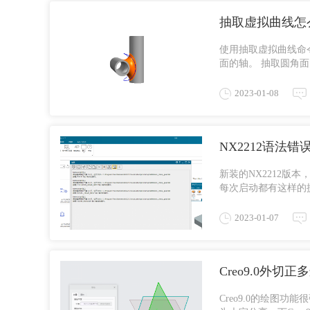
抽取虚拟曲线怎么
使用抽取虚拟曲线命
面的轴。 抽取圆角
支持滚球（恒定半径）面
2023-01-08
NX2212语法错
新装的NX2212版
每次启动都有这样的提示
误存在于第 18 行，位
2023-01-07
Creo9.0外切
Creo9.0的绘图