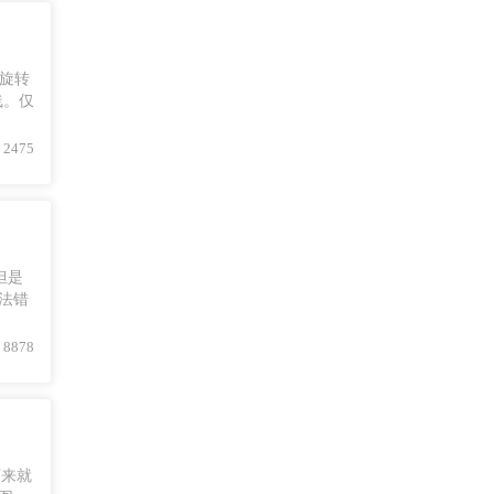
旋转
线。仅
2475
但是
语法错
8878
下来就