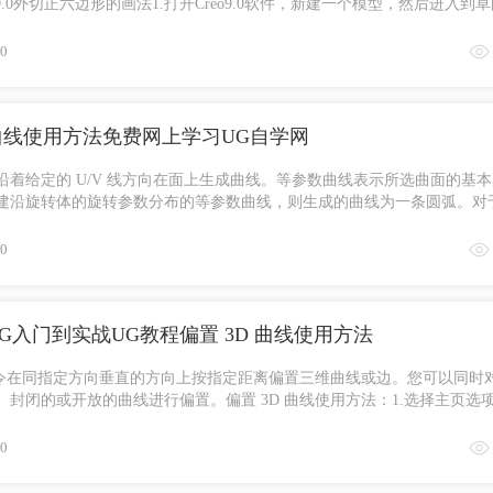
9.0外切正六边形的画法1.打开Creo9.0软件，新建一个模型，然后进入到
正 ...
0
数曲线使用方法免费网上学习UG自学网
沿着给定的 U/V 线方向在面上生成曲线。等参数曲线表示所选曲面的基
建沿旋转体的旋转参数分布的等参数曲线，则生成的曲线为一条圆弧。对
建模 ...
0
础UG入门到实战UG教程偏置 3D 曲线使用方法
线命令在同指定方向垂直的方向上按指定距离偏置三维曲线或边。您可以同时
封闭的或开放的曲线进行偏置。偏置 3D 曲线使用方法：1.选择主页选
线 ...
0