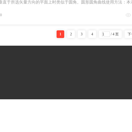
垂直于所选矢量方向的平面上时类似于圆角。圆形圆角曲线使用方法：本
边之间 ...
0
1
2
3
4
/ 4 页
下
(
粤ICP备14026368号-3
)
粤公网安备 44030602002371号
粤ICP备14026368号