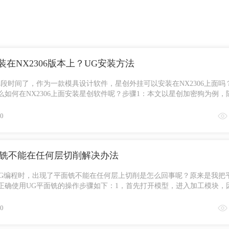
在NX2306版本上？UG安装方法
有一段时间了，作为一款模具设计软件，星创外挂可以安装在NX2306上面吗
如何在NX2306上面安装星创软件呢？步骤1：本文以星创加密狗为例，
G软件；步 ...
0
G平面铣不能在任何层切削解决办法
学UG编程时，出现了平面铣不能在任何层上切削是怎么回事呢？原来是我把
正确使用UG平面铣的操作步骤如下：1，首先打开模型，进入加工模块，
，点击分 ...
0