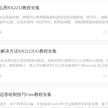
用NX2212教程全集
令从面旋转轴、倒圆中心线和圆角面的虚拟交线创建曲线。您可以： 抽取
面的中心线。仅支持滚球（恒定半径）面和边倒圆。 抽取圆角面的虚拟交
和 ...
0
误解决方法NX2212UG教程全集
本，其会弹出如下的四项语法错误，虽然对我们使用NX2212没有什么影响，
，感觉很烦人，那么可以解决NX2212语法错误吗？Menuscript 定义
于文件：C ...
0
正多边形绘制技巧Creo教程全集
功能很强大，有个同学问小编，不知道在Creo9.0中怎么绘制外切的多边形，接