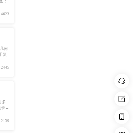
草图；
4623
本几何
于复
2445
对多
项卡→
2139