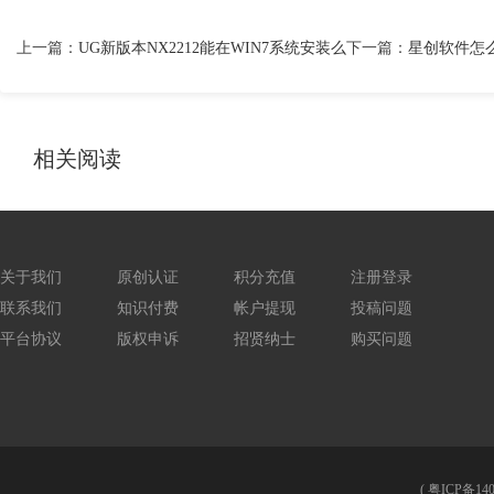
上一篇：
UG新版本NX2212能在WIN7系统安装么
下一篇：
星创软件怎么
相关阅读
关于我们
原创认证
积分充值
注册登录
联系我们
知识付费
帐户提现
投稿问题
平台协议
版权申诉
招贤纳士
购买问题
(
粤ICP备140