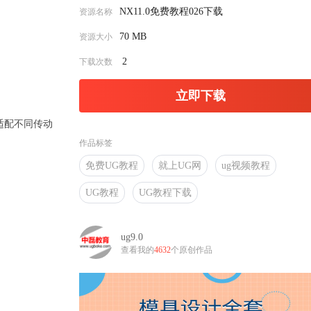
NX11.0免费教程026下载
资源名称
70 MB
资源大小
2
下载次数
立即下载
适配不同传动
作品标签
免费UG教程
就上UG网
ug视频教程
UG教程
UG教程下载
ug9.0
查看我的
4632
个原创作品