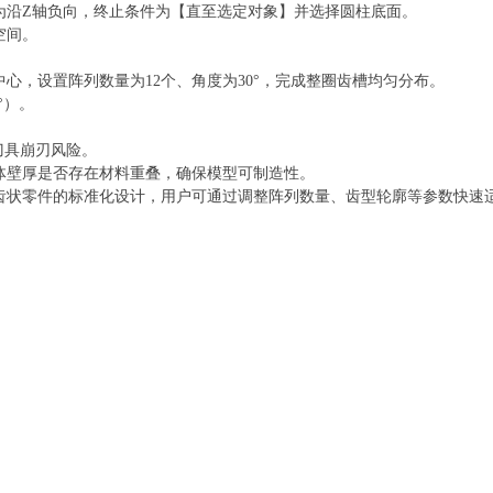
为沿Z轴负向，终止条件为【直至选定对象】并选择圆柱底面。
空间。
心，设置阵列数量为12个、角度为30°，完成整圈齿槽均匀分布。
°）。
刀具崩刃风险。
体壁厚是否存在材料重叠，确保模型可制造性。
齿状零件的标准化设计，用户可通过调整阵列数量、齿型轮廓等参数快速