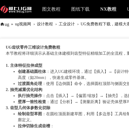
图文教程
图纸下载
NX教程
»
›
›
›
ug
ug视频网
设计教程
工业设计
UG免费教程下载，建模大赛0
UG齿状零件三维设计免费教程
本节教程将详细演示从基础主体建模到齿型特征精细加工的全流程，
1. 主体特征拉伸成型
创建基础圆柱体
：进入UG建模环境，通过【插入】→【设计特
高度（如20mm），快速生成零件基体。
过渡圆角处理
：使用【边倒圆】命令，选择圆柱顶部与侧面交接
2. 抽壳减重优化结构
执行抽壳操作
：点击【插入】→【偏置/缩放】→【抽壳】，选
壁厚一致性检查
：通过【分析】→【测量距离】验证壳体壁厚均
3. 齿型几何体参数化切除
绘制齿型草图
：在圆柱顶面新建草图，利用【多边形】工具绘
廓定义。
拉伸切除生成齿槽
：