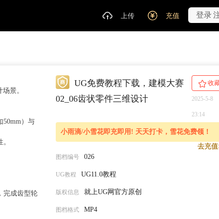
登录
上传
充值
UG免费教程下载，建模大赛
收
计场景。
02_06齿状零件三维设计
2025-5-8
23:14
50mm）与
小雨滴/小雪花即充即用! 天天打卡，雪花免费领！
性。
去充值
026
图档编号
UG11.0教程
UG教程
就上UG网官方原创
版权信息
，完成齿型轮
MP4
图档格式