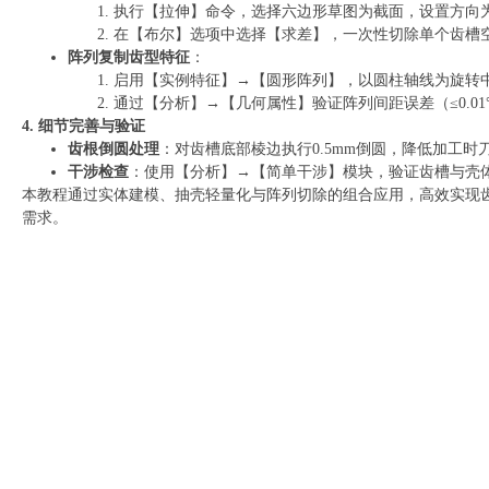
执行【拉伸】命令，选择六边形草图为截面，设置方向
在【布尔】选项中选择【求差】，一次性切除单个齿槽
阵列复制齿型特征
：
启用【实例特征】→【圆形阵列】，以圆柱轴线为旋转中
通过【分析】→【几何属性】验证阵列间距误差（≤0.01
4. 细节完善与验证
齿根倒圆处理
：对齿槽底部棱边执行0.5mm倒圆，降低加工时
干涉检查
：使用【分析】→【简单干涉】模块，验证齿槽与壳
本教程通过实体建模、抽壳轻量化与阵列切除的组合应用，高效实现
需求。