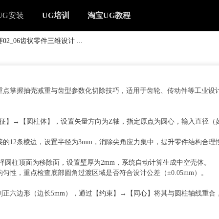
UG安装
UG培训
淘宝UG教程
2_06齿状零件三维设计 ...
重点掌握抽壳减重与齿型参数化切除技巧，适用于齿轮、传动件等工业设
征】→【圆柱体】，设置矢量方向为Z轴，指定原点为圆心，输入直径（如
的12条棱边，设置半径为3mm，消除尖角应力集中，提升零件结构合理
择圆柱顶面为移除面，设置壁厚为2mm，系统自动计算生成中空壳体。
匀性，重点检查底部圆角过渡区域是否符合设计公差（±0.05mm）。
制正六边形（边长5mm），通过【约束】→【同心】将其与圆柱轴线重合