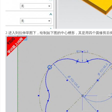
2.进入到拉伸草图下，绘制如下图的中心槽形，其是用四个圆修剪后