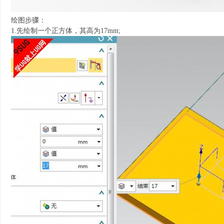
绘图步骤：
1.先绘制一个正方体，其高为17mm;