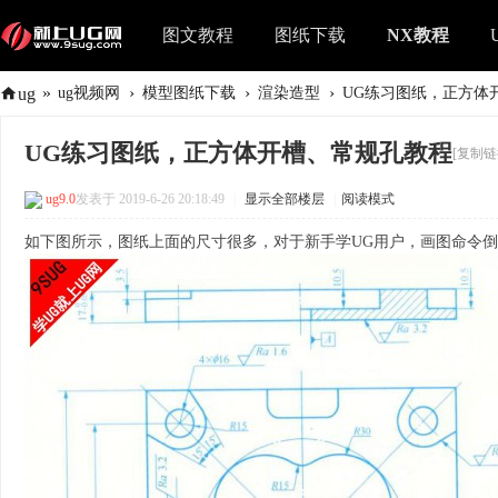
图文教程
图纸下载
NX教程
»
›
›
›
ug
ug视频网
模型图纸下载
渲染造型
UG练习图纸，正方体
UG练习图纸，正方体开槽、常规孔教程
[复制链
ug9.0
发表于 2019-6-26 20:18:49
|
显示全部楼层
|
阅读模式
如下图所示，图纸上面的尺寸很多，对于新手学UG用户，画图命令