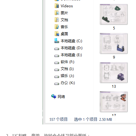
2、UG扫略、弯管、旋转命令练习部分图纸；