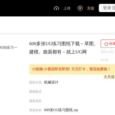
登录
上传
充值
600多张UG练习图纸下载－草图、
收
时间练习一
建模、曲面都有－就上UG网
2015-4-23
11:18
小雨滴/小雪花即充即用! 天天打卡，雪花免费领！
去充值
机械设计
图纸分类
图档格式
版权信息
600张UG练习图纸.zip
资源名称