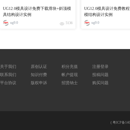
UG12.0模具设计免费下载滑块+斜顶模
UG12.0模具设计免费教
具结构设计实例
模结构设计实例
ug9.0
ug9.0
5136
关于我们
原创认证
积分充值
注册登录
联系我们
知识付费
帐户提现
投稿问题
平台协议
版权申诉
招贤纳士
购买问题
(
粤ICP备140