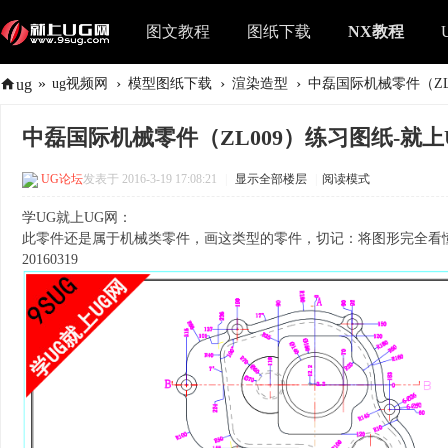
图文教程
图纸下载
NX教程
»
›
›
›
ug
ug视频网
模型图纸下载
渲染造型
中磊国际机械零件（ZL0
中磊国际机械零件（ZL009）练习图纸-就上
UG论坛
发表于 2016-3-19 17:08:21
|
显示全部楼层
|
阅读模式
学UG就上UG网：
此零件还是属于机械类零件，画这类型的零件，切记：将图形完全看
20160319