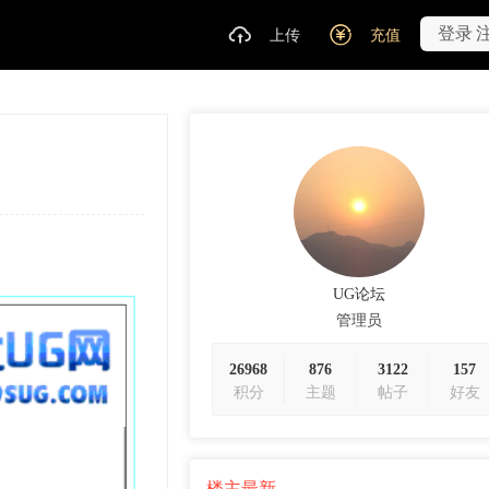
登录
上传
充值
UG论坛
管理员
26968
876
3122
157
积分
主题
帖子
好友
楼主最新