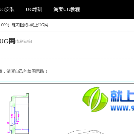
UG安装
UG培训
淘宝UG教程
09）练习图纸-就上UG网 ...
UG网
[复制链接]
懂，清晰自己的绘图思路！