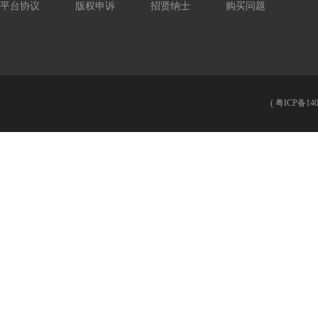
平台协议
版权申诉
招贤纳士
购买问题
(
粤ICP备140