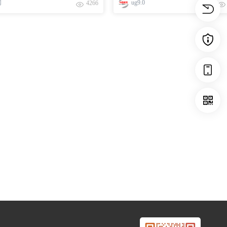
网
ug9.0
4266