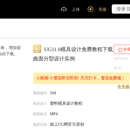
登录
上传
充值
R角，增加拔
UG11.0模具设计免费教程下载
收
自由下载。
曲面分型设计实例
2025-6-21
06:22
小雨滴/小雪花即充即用! 天天打卡，雪花免费领！
去充值
104
图档编号
塑料模具设计教程
模具设计
MP4
图档格式
就上UG网官方原创
版权信息