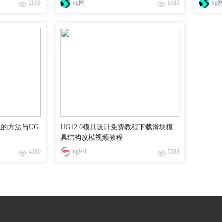
ug网
ug
2050
6185
弧的方法与UG
UG12.0模具设计免费教程下载滑块模
具结构改模视频教程
ug9.0
4180
5583