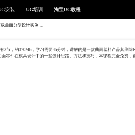
UG安装
UG培训
淘宝UG教程
载曲面分型设计实例 ...
共有2节，约370MB，学习需要45分钟，讲解的是一款曲面塑料产品其删除
曲面零件在模具设计中的一些设计思路、方法和技巧，本课程完全免费，