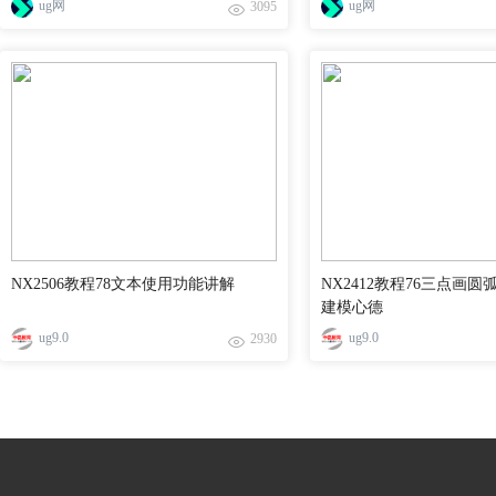
ug网
ug网
3095
NX2506教程78文本使用功能讲解
NX2412教程76三点画圆
建模心德
ug9.0
ug9.0
2930