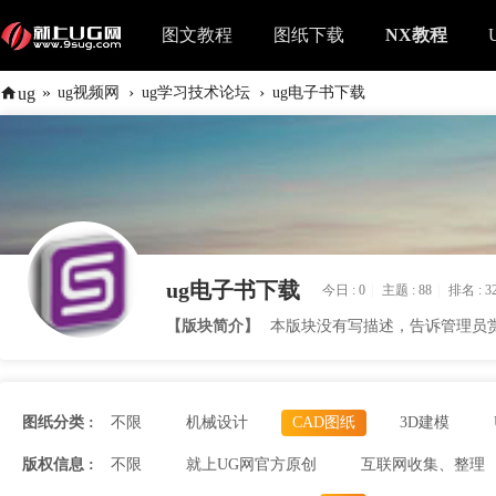
图文教程
图纸下载
NX教程
»
›
›
ug
ug视频网
ug学习技术论坛
ug电子书下载
ug电子书下载
今日 :
0
|
主题 :
88
|
排名 :
3
【版块简介】
本版块没有写描述，告诉管理员
图纸分类 :
不限
机械设计
CAD图纸
3D建模
版权信息 :
不限
就上UG网官方原创
互联网收集、整理