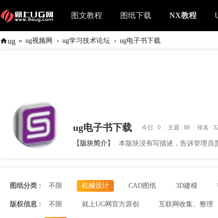
图文教程
图纸下载
NX教程
»
›
›
ug
ug视频网
ug学习技术论坛
ug电子书下载
ug电子书下载
今日 :
0
|
主题 :
88
|
排名 :
3
【版块简介】
本版块没有写描述，告诉管理员
图纸分类 :
不限
机械设计
CAD图纸
3D建模
版权信息 :
不限
就上UG网官方原创
互联网收集、整理