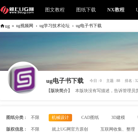
图文教程
图纸下载
NX教程
»
›
›
ug
ug视频网
ug学习技术论坛
ug电子书下载
ug电子书下载
今日 :
0
|
主题 :
88
|
排名 :
3
【版块简介】
本版块没有写描述，告诉管理员
图纸分类 :
不限
机械设计
CAD图纸
3D建模
版权信息 :
不限
就上UG网官方原创
互联网收集、整理