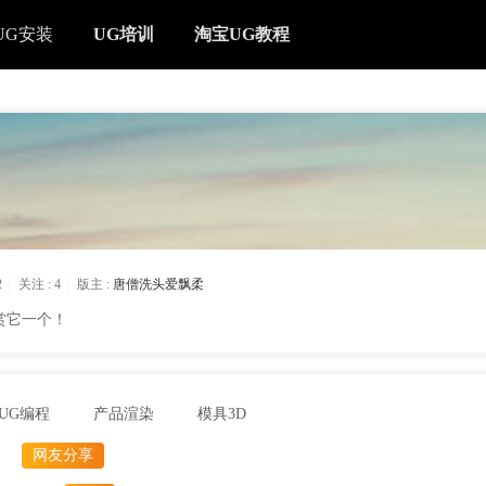
UG安装
UG培训
淘宝UG教程
2
|
关注 :
4
|
版主 :
唐僧洗头爱飘柔
赏它一个！
UG编程
产品渲染
模具3D
网友分享