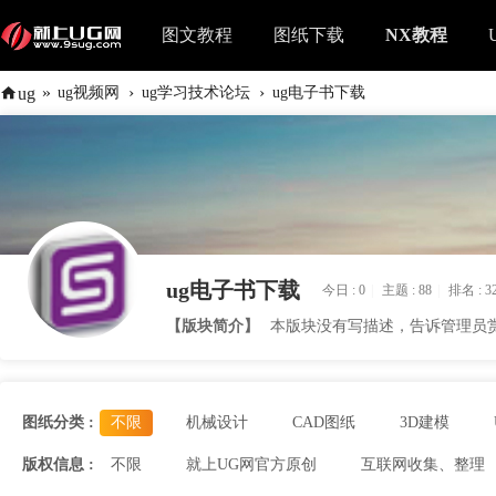
图文教程
图纸下载
NX教程
»
›
›
ug
ug视频网
ug学习技术论坛
ug电子书下载
ug电子书下载
今日 :
0
|
主题 :
88
|
排名 :
3
【版块简介】
本版块没有写描述，告诉管理员
图纸分类 :
不限
机械设计
CAD图纸
3D建模
版权信息 :
不限
就上UG网官方原创
互联网收集、整理