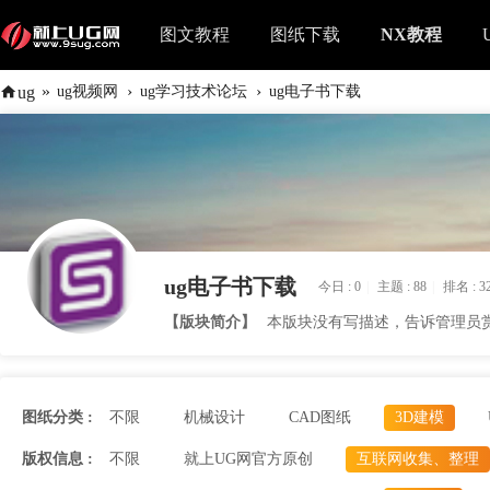
图文教程
图纸下载
NX教程
»
›
›
ug
ug视频网
ug学习技术论坛
ug电子书下载
ug电子书下载
今日 :
0
|
主题 :
88
|
排名 :
3
【版块简介】
本版块没有写描述，告诉管理员
图纸分类 :
不限
机械设计
CAD图纸
3D建模
版权信息 :
不限
就上UG网官方原创
互联网收集、整理