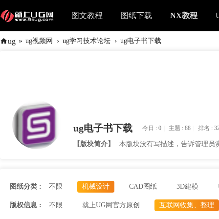
图文教程
图纸下载
NX教程
»
›
›
ug
ug视频网
ug学习技术论坛
ug电子书下载
ug电子书下载
今日 :
0
|
主题 :
88
|
排名 :
3
【版块简介】
本版块没有写描述，告诉管理员
图纸分类 :
不限
机械设计
CAD图纸
3D建模
版权信息 :
不限
就上UG网官方原创
互联网收集、整理